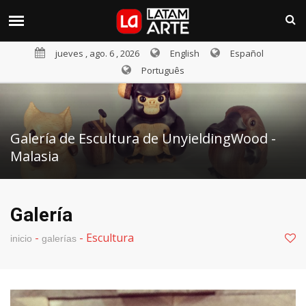
jueves , ago. 6 , 2026
English
Español
Português
Galería de Escultura de UnyieldingWood -
Malasia
Galería
-
-
Escultura
inicio
galerías