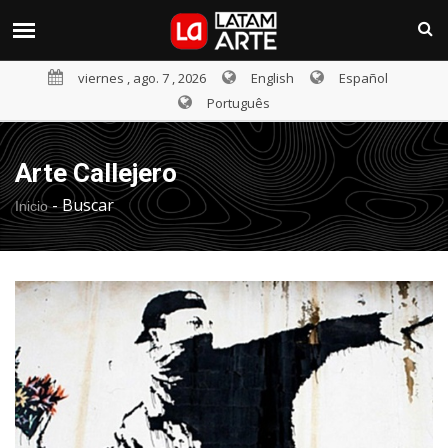
viernes , ago. 7 , 2026
English
Español
Português
Arte Callejero
-
Buscar
Inicio