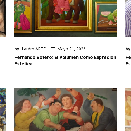
by
LatAm ARTE
Mayo 21, 2026
by
Fernando Botero: El Volumen Como Expresión
Fe
Estética
Es