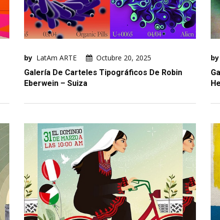
by
LatAm ARTE
Octubre 20, 2025
by
Galería De Carteles Tipográficos De Robin
Ga
Eberwein – Suiza
He