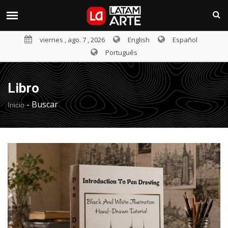
viernes , ago. 7 , 2026
English
Español
Português
Libro
-
Buscar
Inicio