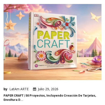
by
LatAm ARTE
Julio 29, 2026
PAPER CRAFT | 50 Proyectos, Incluyendo Creación De Tarjetas,
Envoltura D...