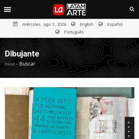
miércoles , ago. 5 , 2026
English
Español
Português
Dibujante
-
Buscar
Inicio