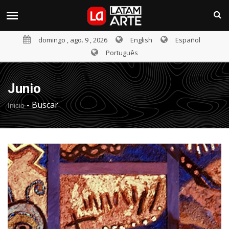
domingo , ago. 9 , 2026
English
Español
Português
Junio
-
Buscar
Inicio