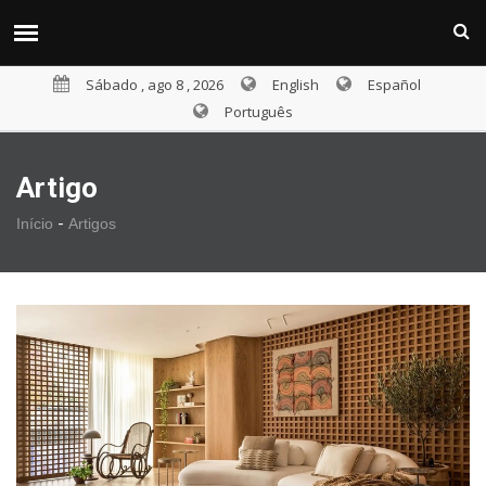
Sábado , ago 8 , 2026
English
Español
Português
Artigo
-
Início
Artigos