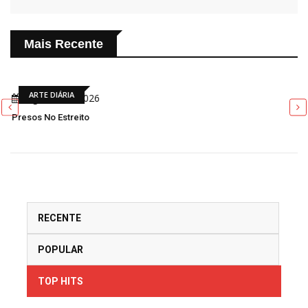
Mais Recente
ARTE DIÁRIA
Agosto 08, 2026
Presos No Estreito
RECENTE
POPULAR
TOP HITS