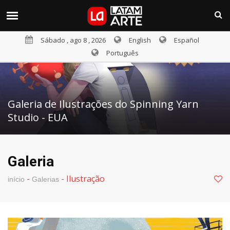
Sábado , ago 8 , 2026
English
Español
Português
Galeria de Ilustrações do Spinning Yarn
Studio - EUA
Galeria
-
-
Ilustração
início
Galerias