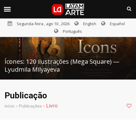
Segunda-feira , ago 10 , 2026
English
Español
Português
Ícones: 120 ilustrações (Mega Square) —
Lyudmila Milyayeva
Publicação
-
-
Livro
início
Publicações