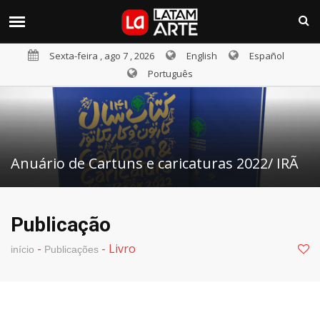
Sexta-feira , ago 7 , 2026
English
Español
Português
Anuário de Cartuns e caricaturas 2022/ IRÃ
Publicação
-
-
Livro
início
Publicações