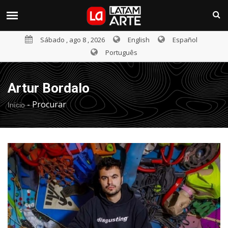
Sábado , ago 8 , 2026
English
Español
Português
Artur Bordalo
-
Procurar
Início