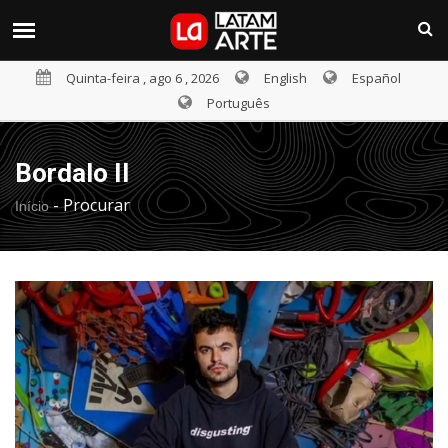
Quinta-feira , ago 6 , 2026
English
Español
Português
Bordalo II
-
Procurar
Início