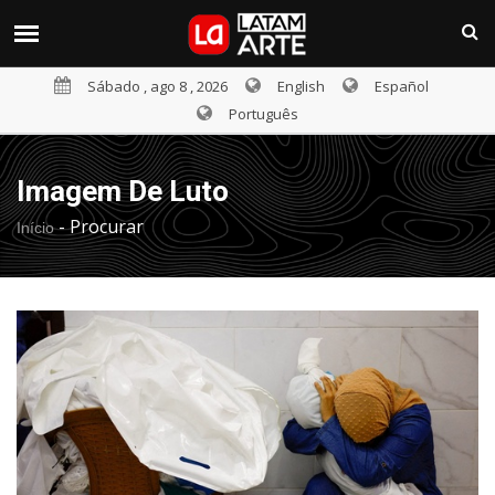
Sábado , ago 8 , 2026
English
Español
Português
Imagem De Luto
-
Procurar
Início