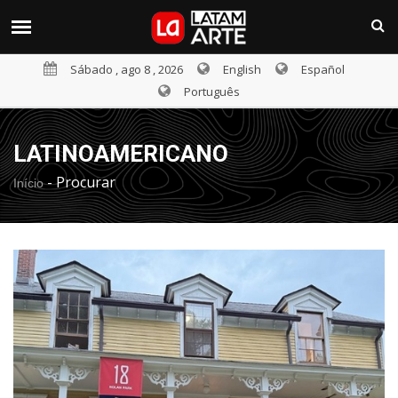
Sábado , ago 8 , 2026
English
Español
Português
LATINOAMERICANO
-
Procurar
Início