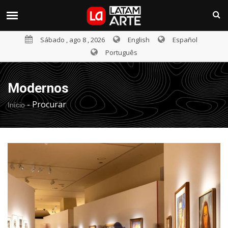
Sábado , ago 8 , 2026
English
Español
Português
Modernos
-
Procurar
Início