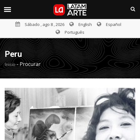
Sábado , ago 8 , 2026
English
Español
Português
Peru
-
Procurar
Início