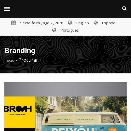
Sexta-feira , ago 7 , 2026
English
Español
Português
Branding
-
Procurar
Início