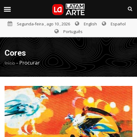
Segunda-feira , ago 10 , 2026
English
Español
Português
Cores
-
Procurar
Início