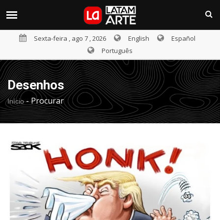
Sexta-feira , ago 7 , 2026
English
Español
Português
Desenhos
-
Procurar
Início