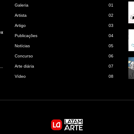
Galeria
01
Artista
02
Artigo
03
ex
Publicações
04
Notícias
05
Concurso
06
p…
Arte diária
07
Vídeo
08