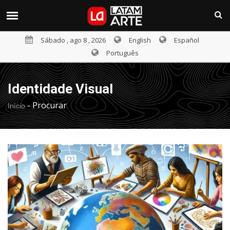
Sábado , ago 8 , 2026
English
Español
Português
Identidade Visual
-
Procurar
Início