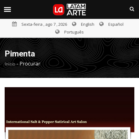
Sexta-feira , ago 7 , 2026
English
Español
Português
Pimenta
-
Procurar
Início