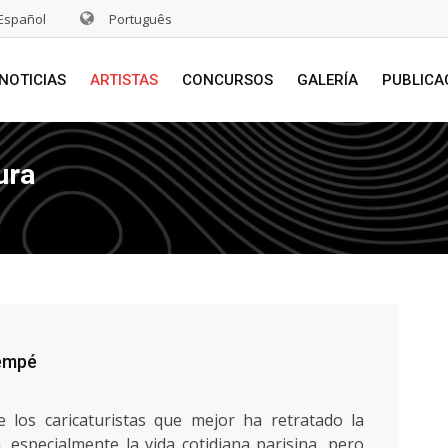
Español
Português
NOTICIAS
ARTISTAS
CONCURSOS
GALERÍA
PUBLICA
ura
empé
los caricaturistas que mejor ha retratado la
, especialmente la vida cotidiana parisina, pero