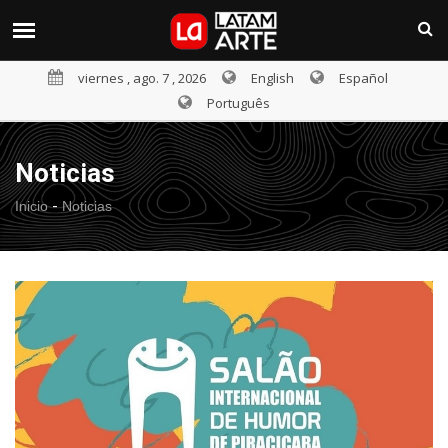
viernes , ago. 7 , 2026
English
Español
Português
Noticias
-
Inicio
Noticias