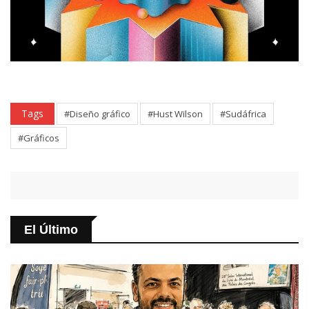
Tags
#Diseño gráfico
#Hust Wilson
#Sudáfrica
#Gráficos
El Último