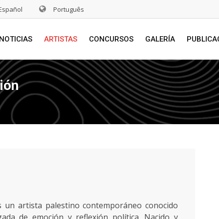
Español
Português
NOTICIAS
ARTISTAS
CONCURSOS
GALERÍA
PUBLICA
ción
un artista palestino contemporáneo conocido
ada de emoción y reflexión política. Nacido y