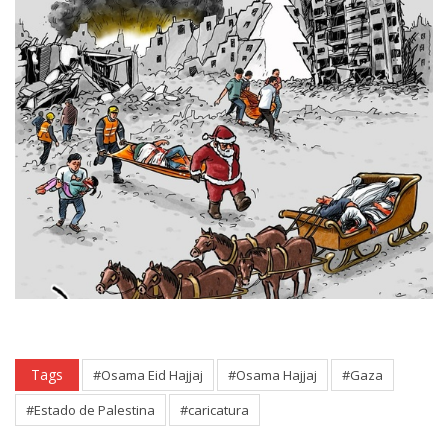
Tags
#Osama Eid Hajjaj
#Osama Hajjaj
#Gaza
#Estado de Palestina
#caricatura