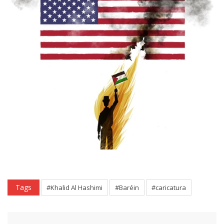
Tags
#Khalid Al Hashimi
#Baréin
#caricatura