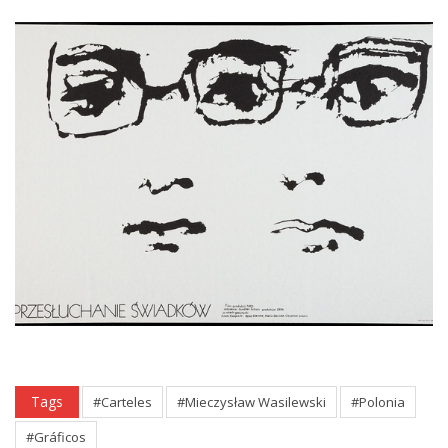
Tags
#Carteles
#Mieczysław Wasilewski
#Polonia
#Gráficos