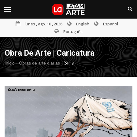
lunes , ago. 10 , 2026
English
Español
Português
Obra De Arte | Caricatura
-
-
Siria
Inicio
Obras de arte diarias