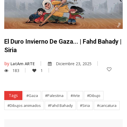
El Duro Invierno De Gaza... | Fahd Bahady |
Siria
by
LatAm ARTE
Diciembre 23, 2025
183
1
Tags
#Gaza
#Palestina
#Arte
#Dibujo
#Dibujos animados
#Fahd Bahady
#Siria
#caricatura