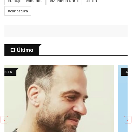
#Dibujos animados
#Marilena Nardi
#Italia
#caricatura
El Último
ARTÍCULO