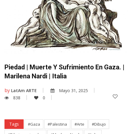
Piedad | Muerte Y Sufrimiento En Gaza. |
Marilena Nardi | Italia
by
LatAm ARTE
Mayo 31, 2025
838
0
Tags
#Gaza
#Palestina
#Arte
#Dibujo