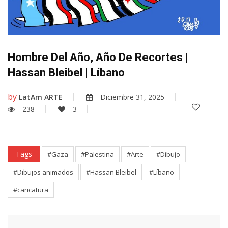
Hombre Del Año, Año De Recortes |
Hassan Bleibel | Líbano
by
LatAm ARTE
Diciembre 31, 2025
238
3
Tags
#Gaza
#Palestina
#Arte
#Dibujo
#Dibujos animados
#Hassan Bleibel
#Líbano
#caricatura