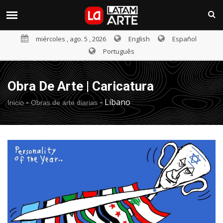
miércoles , ago. 5 , 2026
English
Español
Português
Obra De Arte | Caricatura
-
-
Líbano
Inicio
Obras de arte diarias