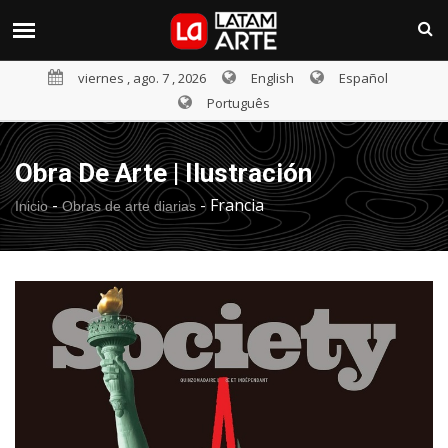
viernes , ago. 7 , 2026
English
Español
Português
Obra De Arte | Ilustración
-
-
Francia
Inicio
Obras de arte diarias