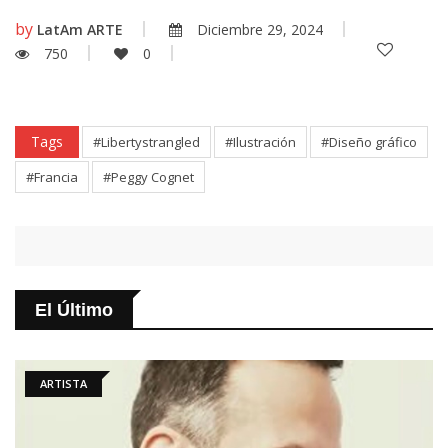
by
LatAm ARTE
Diciembre 29, 2024
750
0
Tags
#Libertystrangled
#Ilustración
#Diseño gráfico
#Francia
#Peggy Cognet
El Último
ARTÍCULO