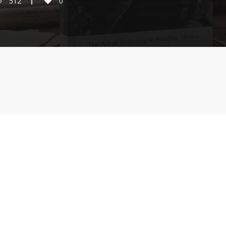
512
0