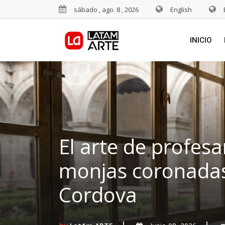
sábado , ago. 8 , 2026
English
INICIO
El arte de profesa
monjas coronadas
Cordova