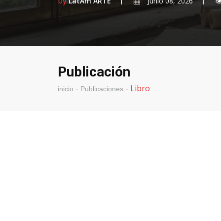
by
LatAm ARTE
Junio 08, 2026
Publicación
-
-
Libro
inicio
Publicaciones