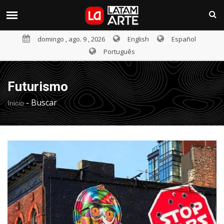
domingo , ago. 9 , 2026
English
Español
Português
Futurismo
-
Buscar
Inicio