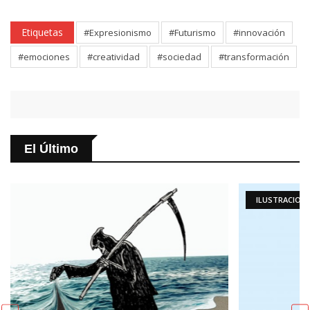
Etiquetas
#Expresionismo
#Futurismo
#innovación
#emociones
#creatividad
#sociedad
#transformación
El Último
ILUSTRACIONES DIARIAS