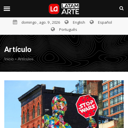
domingo , ago. 9 , 2026
English
Español
Português
Artículo
-
Inicio
Artículos