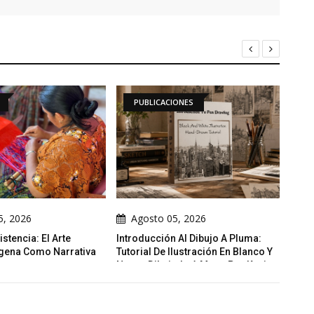
PUBLICACIONES
ILUSTRACIONES DIARIAS
Agosto 05, 2026
Agosto 05, 2026
roducción Al Dibujo A Pluma:
La Grieta
orial De Ilustración En Blanco Y
ro Dibujado A Mano Por Kevin
dd