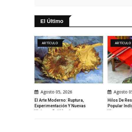
El Último
LO
ARTÍCULO
05, 2026
Agosto 05, 2026
derno: Ruptura,
Hilos De Resistencia: El Arte
Int
tación Y Nuevas
Popular Indígena Como Narrativa
Tut
Del Mundo
Viva
Neg
To