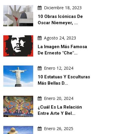
Diciembre 18, 2023
10 Obras Icónicas De
Oscar Niemeyer, ...
Agosto 24, 2023
ILUSTRACIONES DIARIAS
ARTÍCULO
La Imagen Más Famosa
De Ernesto "Che"...
Enero 12, 2024
10 Estatuas Y Esculturas
Más Bellas D...
Agosto 05, 2026
Agosto 04, 2026
Enero 20, 2024
Trumpismo: Contaminación Global
El Arte Popular Indígena E
¿Cuál Es La Relación
América Latina: Resistenci
Entre Arte Y Bel...
Cosmovisión
Enero 26, 2025