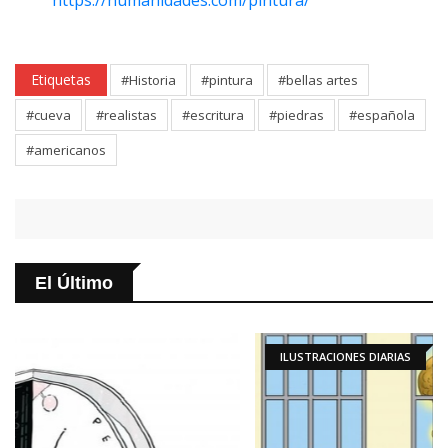
Etiquetas
#Historia
#pintura
#bellas artes
#cueva
#realistas
#escritura
#piedras
#española
#americanos
El Último
ILUSTRACIONES DIARIAS