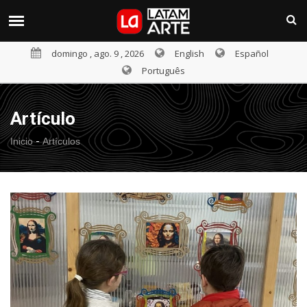
domingo , ago. 9 , 2026
English
Español
Português
Artículo
-
Inicio
Artículos