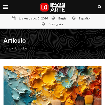
jueves , ago. 6 , 2026
English
Español
Português
Artículo
-
Inicio
Artículos