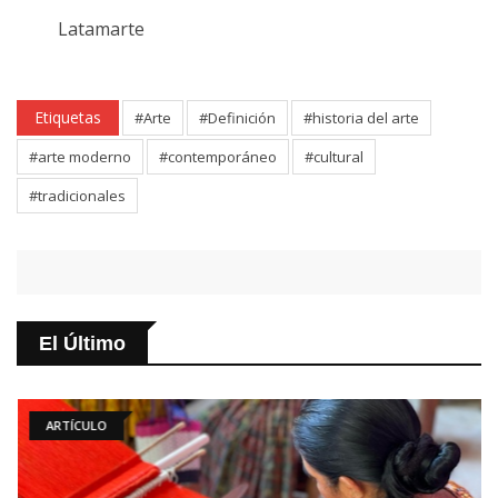
Latamarte
Etiquetas
#Arte
#Definición
#historia del arte
#arte moderno
#contemporáneo
#cultural
#tradicionales
El Último
ARTÍCULO