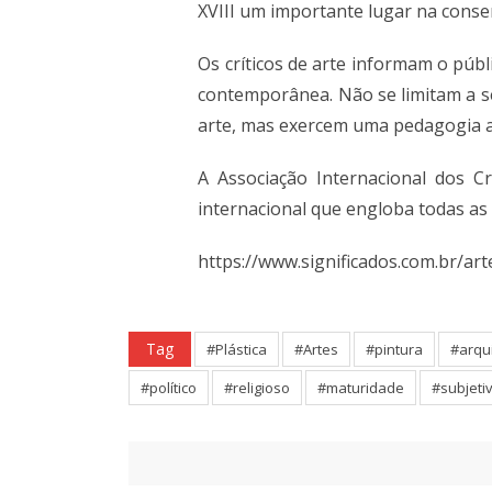
XVIII um importante lugar na conse
Os críticos de arte informam o púb
contemporânea. Não se limitam a s
arte, mas exercem uma pedagogia ar
A Associação Internacional dos C
internacional que engloba todas as 
https://www.significados.com.br/art
Tag
#Plástica
#Artes
#pintura
#arqu
#político
#religioso
#maturidade
#subjeti