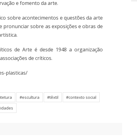
rvação e fomento da arte.
lico sobre acontecimentos e questões da arte
e pronunciar sobre as exposições e obras de
tística.
ríticos de Arte é desde 1948 a organização
associações de críticos.
es-plasticas/
itetura
#escultura
#têxtil
#contexto social
vidades