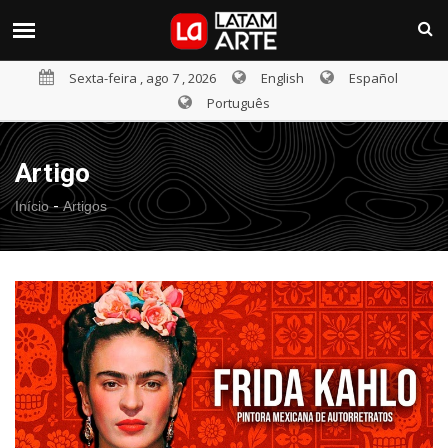
Sexta-feira , ago 7 , 2026
English
Español
Português
Artigo
-
Início
Artigos