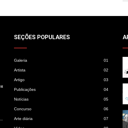
SEÇÕES POPULARES
A
Galeria
01
Artista
02
Artigo
03
ex
Publicações
04
Notícias
05
Concurso
06
p…
Arte diária
07