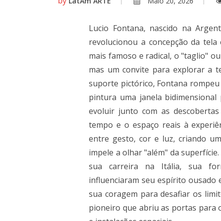
by
LatAm ARTE
Maio 20, 2026
Lucio Fontana, nascido na Argent
revolucionou a concepção da tela
mais famoso e radical, o "taglio" o
mas um convite para explorar a te
suporte pictórico, Fontana rompeu
pintura uma janela bidimensional p
evoluir junto com as descobertas 
tempo e o espaço reais à experiê
entre gesto, cor e luz, criando 
impele a olhar "além" da superfíci
sua carreira na Itália, sua fo
influenciaram seu espírito ousado 
sua coragem para desafiar os limi
pioneiro que abriu as portas para