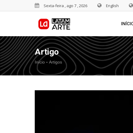
Sexta-feira , ago 7 , 2026
English
INÍCI
Artigo
-
Início
Artigos