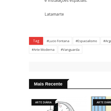
e instalações espaciais.
Latamarte
Tag
#Lucio Fontana
#Espacialismo
#Arg
#Arte Moderna
#Vanguarda
Mais Recente
ARTE DIÁRIA
ARTE DIÁRIA