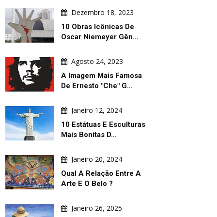
Dezembro 18, 2023
10 Obras Icônicas De
Oscar Niemeyer Gên…
Agosto 24, 2023
Agosto 06, 2026
Agosto 06,
A Imagem Mais Famosa
omez Já Está
Por Trás Da Turbulência Política Da
Galeria De Pô
De Ernesto "Che" G…
Argentina
Dos Prêmios G
Janeiro 12, 2024
10 Estátuas E Esculturas
Mais Bonitas D…
Janeiro 20, 2024
Qual A Relação Entre A
Arte E O Belo ?
Janeiro 26, 2025