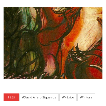
Tags
#David Alfaro Siqueiros
#México
#Pintura