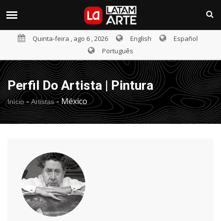
Quinta-feira , ago 6 , 2026
English
Español
Português
Perfil Do Artista | Pintura
-
-
México
Início
Artistas