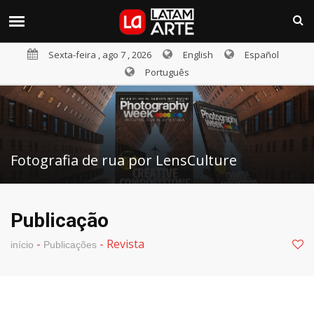
Sexta-feira , ago 7 , 2026
English
Español
Português
Fotografia de rua por LensCulture
Publicação
-
-
Revista
início
Publicações