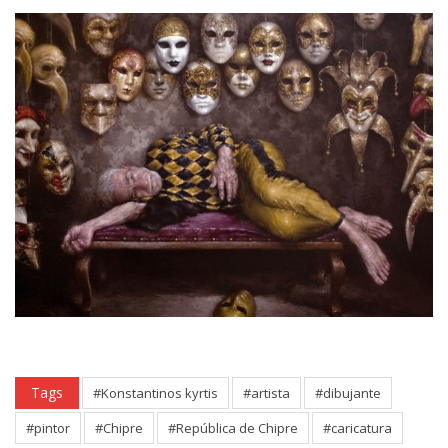
Tags
#Konstantinos kyrtis
#artista
#dibujante
#pintor
#Chipre
#República de Chipre
#caricatura