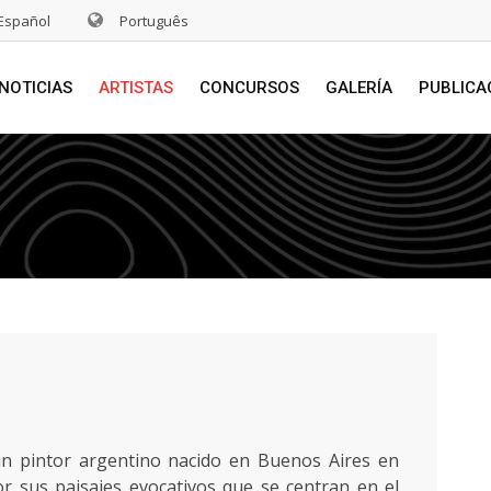
Español
Português
NOTICIAS
ARTISTAS
CONCURSOS
GALERÍA
PUBLICA
un pintor argentino nacido en Buenos Aires en
r sus paisajes evocativos que se centran en el