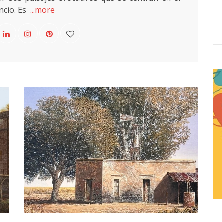
encio. Es
...more