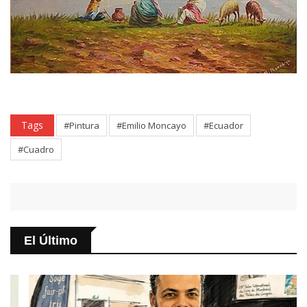
Tags
#Pintura
#Emilio Moncayo
#Ecuador
#Cuadro
El Último