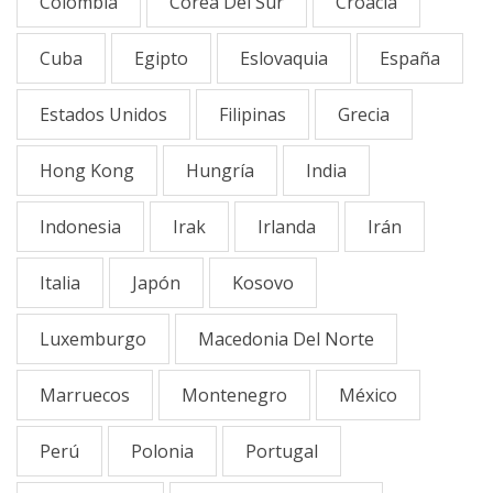
Colombia
Corea Del Sur
Croacia
Cuba
Egipto
Eslovaquia
España
Estados Unidos
Filipinas
Grecia
Hong Kong
Hungría
India
Indonesia
Irak
Irlanda
Irán
Italia
Japón
Kosovo
Luxemburgo
Macedonia Del Norte
Marruecos
Montenegro
México
Perú
Polonia
Portugal